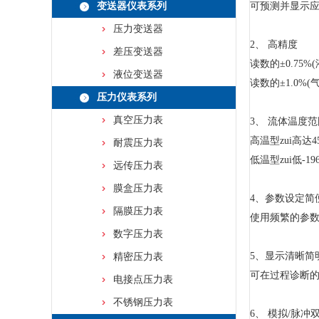
变送器仪表系列
可预测并显示
压力变送器
2、 高精度
差压变送器
读数的±0.75%(
液位变送器
读数的±1.0%(
压力仪表系列
真空压力表
3、 流体温度范
高温型zui高达4
耐震压力表
低温型zui低-19
远传压力表
膜盒压力表
4、参数设定简
隔膜压力表
使用频繁的参
数字压力表
5、显示清晰简
精密压力表
可在过程诊断
电接点压力表
不锈钢压力表
6、 模拟/脉冲