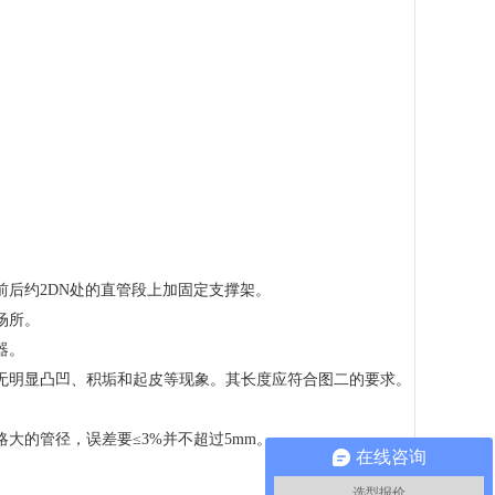
后约2DN处的直管段上加固定支撑架。
场所。
器。
无明显凸凹、积垢和起皮等现象。其长度应符合图二的要求。
大的管径，误差要≤3%并不超过5mm。
在线咨询
选型报价