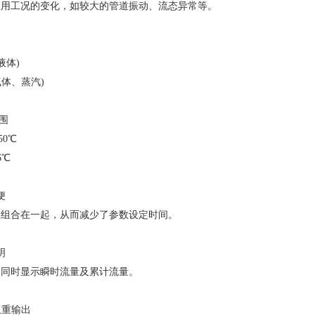
应用工况的变化，如较大的管道振动、流态异常等。
液体)
气体、蒸汽)
围
50℃
6℃
便
数组合在一起，从而减少了参数设定时间。
明
的同时显示瞬时流量及累计流量。
双重输出