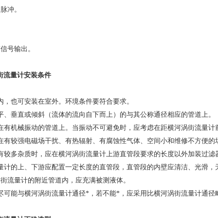
和脉冲。
警信号输出。
街流量计安装条件
内，也可安装在室外。环境条件要符合要求。
平、垂直或倾斜（流体的流向自下而上）的与其公称通径相应的管道上。
在有机械振动的管道上。当振动不可避免时，应考虑在距横河涡街流量计前
在有较强电磁场干扰、有热辐射、有腐蚀性气体、空间小和维修不方便的
有较多杂质时，应在横河涡街流量计上游直管段要求的长度以外加装过滤
流量计的上、下游应配置一定长度的直管段，直管段的内壁应清洁、光滑，
涡街流量计的附近管道内，应充满被测液体。
尽可能与横河涡街流量计通径*，若不能*，应采用比横河涡街流量计通径略