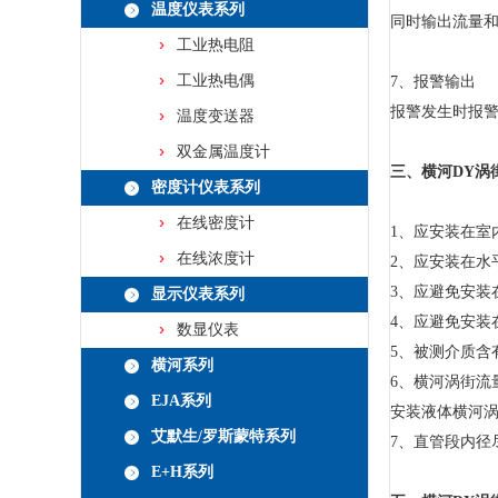
温度仪表系列
同时输出流量
工业热电阻
工业热电偶
7、报警输出
报警发生时报
温度变送器
双金属温度计
三、横河DY涡
密度计仪表系列
在线密度计
1、应安装在室
在线浓度计
2、应安装在水
3、应避免安装
显示仪表系列
4、应避免安装
数显仪表
5、被测介质含
横河系列
6、横河涡街
EJA系列
安装液体横河
艾默生/罗斯蒙特系列
7、直管段内径
E+H系列